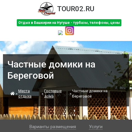
TOUR02.RU
Отдых в Башкирии на Нугуше - турбазы, телефоны, цены
Частные домики на
Береговой
Места
Гостевые
Частные домики на
»
»
»
отдыха
дома
Береговой
Варианты размещения
Услуги