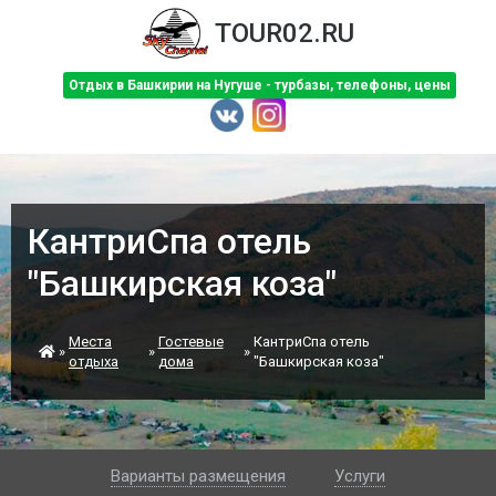
TOUR02.RU
Отдых в Башкирии на Нугуше - турбазы, телефоны, цены
КантриСпа отель
"Башкирская коза"
Места
Гостевые
КантриСпа отель
»
»
»
отдыха
дома
"Башкирская коза"
Варианты размещения
Услуги