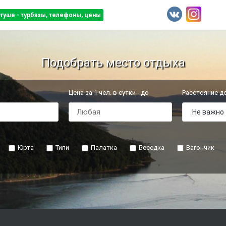
угуше - турбазы, телефоны, цены
Подобрать место отдыха
Цена за 1 чел. в сутки - до
Расстояние д
Юрта
Типи
Палатка
Беседка
Вагончик