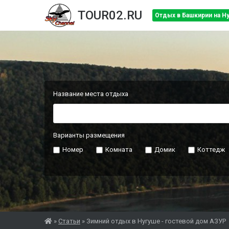
TOUR02.RU
Отдых в Башкирии на Н
Название места отдыха
Варианты размещения
Номер
Комната
Домик
Коттедж
»
Статьи
»
Зимний отдых в Нугуше - гостевой дом АЗУР