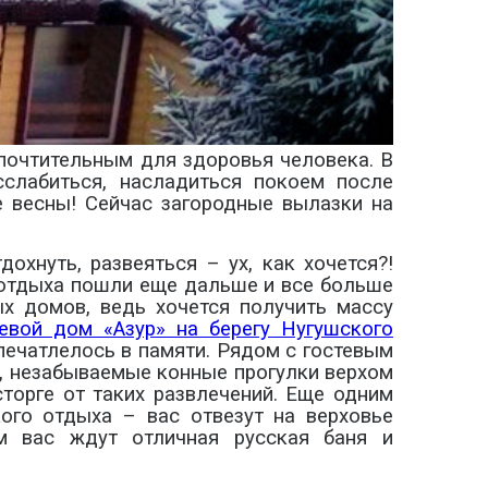
почтительным для здоровья человека. В
слабиться, насладиться покоем после
е весны! Сейчас загородные вылазки на
охнуть, развеяться – ух, как хочется?!
о отдыха пошли еще дальше и все больше
ых домов, ведь хочется получить массу
тевой дом «Азур» на берегу Нугушского
печатлелось в памяти. Рядом с гостевым
к, незабываемые конные прогулки верхом
сторге от таких развлечений. Еще одним
го отдыха – вас отвезут на верховье
м вас ждут отличная русская баня и