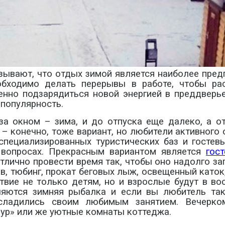
зывают, что отдых зимой является наиболее пред
обходимо делать перерывы в работе, чтобы рас
нно подзарядиться новой энергией в преддверь
популярность.
а окном – зима, и до отпуска еще далеко, а отд
 – конечно, тоже вариант, но любители активног
пециализированных туристических баз и гостев
 вопросах. Прекрасным вариантом является
гос
тлично провести время так, чтобы оно надолго за
, тюбинг, прокат беговых лыж, освещенный като
ствие не только детям, но и взрослые будут в во
яются зимняя рыбалка и если вы любитель тако
сладились своим любимым занятием. Вечерко
ур» или же уютные комнаты коттеджа.