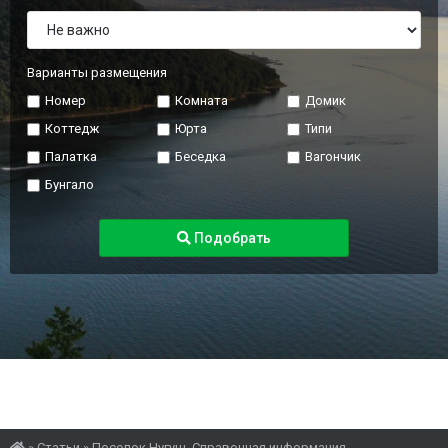
Варианты размещения
Номер
Комната
Домик
Коттедж
Юрта
Типи
Палатка
Беседка
Вагончик
Бунгало
Подобрать
»
Статьи
»
Поселок Нугуш. Справочная информация