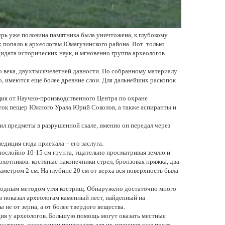
ерь уже половина памятника была уничтожена, к глубокому 
попало к археологам Юмагузинского района. Вот  только 
идата исторических наук, и мгновенно группа археологов 
о века, двухтысячелетней давности. По собранному материалу 
о, имеются еще более древние слои. Для дальнейших раскопок 
ия от Научно-производственного Центра по охране 
наток пещер Южного Урала Юрий Соколов, а также аспиранты и 
л предметы в разрушенной скале, именно он передал через 
едиция сюда приехала – его заслуга.
ослойно 10-15 см грунта, тщательно просматривая землю и 
хотников: костяные наконечники стрел, бронзовая пряжка, два 
етром 2 см. На глубине 20 см от верха вся поверхность была 
леродным методом угля кострищ. Обнаружено достаточно много 
 показал археологам каменный пест, найденный на 
не от зерна, а от более твердого вещества.
ия у археологов. Большую помощь могут оказать местные 
жалению, экспедиции приезжают для их изучения уже после 