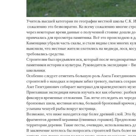
Учитель высшей категории по географии местной школы С.К. Иш
 сожалению это безвозвратно. Ко всему сожалению многие стро
через некоторые время данные о полученной стоянке дошли до Р
примчалась для просмотра памятника. Всё это происходило в да
Каменщики убрали часть скалы, и стали видны слои многих кул
выяснили, что местные жители охотились на медведя, лося, кос
требовались средства.
Строителям был предъявлен иск, который после неоднократных
памятников истории и культуры. Руководитель экспедиции – Вя
школьники.
Особенно следует отметить большую роль Азата Гизетдиновича
строителей о находках и первым забил тревогу, пытаясь сохра
Азат Гизетдинович собирает материал для краеведческого музея,
Приехавшая экспедиция начала изучать все как обычно: разбил
фиксируя временные отложения. Так легче отследить их чередо
бронзовых шила, костяная иголка, большой бронзовый крючок д
усыпана чешуей рыбы вокруг кострища.
Возможно, что ниже находится еще более древний слой. Это бу
фрагментов древней керамики (глиняных горшков). Предположит
территории деревни. Такие песты, очевидно, использовались дл
В заключение хотелось бы попросить строителей быть более в
жители, они лучше знают родные места, могут подсказать, под