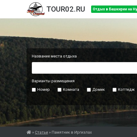
TOUR02.RU
Отдых в Башкирии на Н
Название места отдыха
Варианты размещения
Номер
Комната
Домик
Коттедж
»
Статьи
»
Памятник в Иргизлах