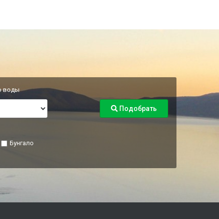
о воды
Подобрать
Бунгало