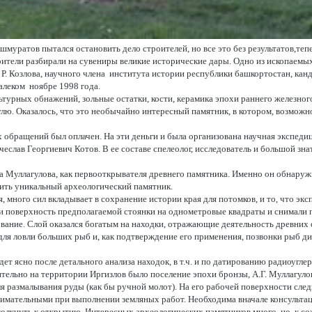
муратов пытался остановить дело строителей, но все это без результатов,теп
ители разбирали на сувениры великие исторические дары. Одно из ископаемых 
. Козлова, научного члена  института истории республики башкортостан, канд
леком  ноябре 1998 года.
ьтурных обнажений, зольные остатки, кости, керамика эпохи раннего железног
улю. Оказалось, что это необычайно интересный памятник, в котором, возможн
 обращений был оплачен. На эти деньги и была организована научная экспедиц
чеслав Георгиевич Котов. В ее составе спелеолог, исследователь и большой з
 Муллагулова, как первооткрывателя древнего памятника. Именно он обнаружи
нить уникальный археологический памятник.
 много сил вкладывает в сохранение истории края для потомков, и то, что эксп
и поверхность предполагаемой стоянки на однометровые квадраты и снимали п
вание. Слой оказался богатым на находки, отражающие деятельность древних о
ля ловли больших рыб и, как подтверждение его применения, позвонки рыб диам
дет ясно после детального анализа находок, в т.ч. и по датированию радиоуг
ельно на территории Иргизлов было поселение эпохи бронзы, А.Г. Муллагулов
я размалывания руды (как бы ручной молот). На его рабочей поверхности следы 
нимательными при выполнении земляных работ. Необходима вначале консультац
толкнуть к открытию. Интересных археологических памятников много, но, к со