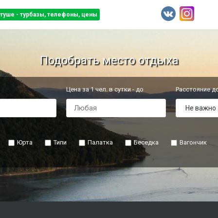
угуше - турбазы, телефоны, цены
Подобрать место отдыха
Цена за 1 чел. в сутки - до
Расстояние д
Юрта
Типи
Палатка
Беседка
Вагончик