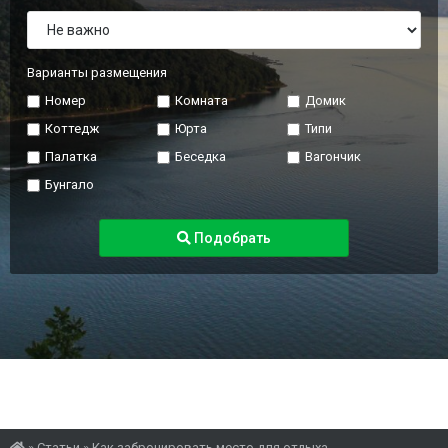
Варианты размещения
Номер
Комната
Домик
Коттедж
Юрта
Типи
Палатка
Беседка
Вагончик
Бунгало
Подобрать
»
Статьи
»
Как забронировать место для отдыха