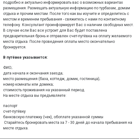
подробно и актуально информировать вас о возможных вариантах
размещения. Размещать актуальную информацию по турбазам, домам
отдыха и прочим местам. После того как вы изучите и определитесь с
местом и временем пребывания - свяжитесь с нами по контактному
телефону. Консультант проинформирует Вас о наличии свободных мест.
В случае если Вас все устроит для Вас будет поставлена
предварительная бронь и отправлен счет-путёвка на оплату желаемого
места отдыха. После проведения оплаты место окончательно
бронируется.
В путёвке указывается:
ФИО;
дата начала и окончания заезда;
место размещения (база, коттедж, домик, гостиница);
номер комнаты или домика;
стоимость проживания на указанный период.
На месте отдыха вы предъявляете:
паспорт
счет-путёвку
банковскую платежку (чек), обоплате указанной суммы
Старайтесь бронировать места за 7 - 30 дней до начала пребывания на
месте отдыха.