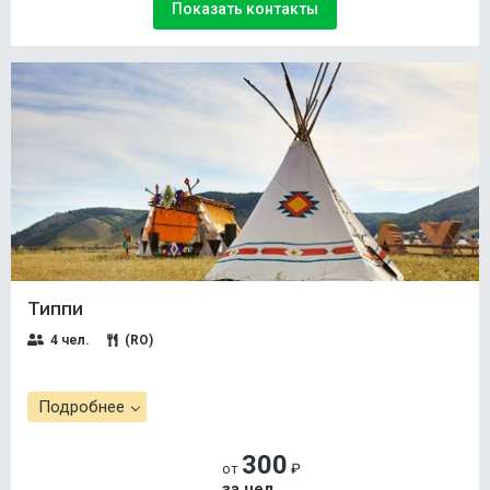
Показать контакты
Типпи
4 чел.
(RO)
Подробнее
300
от
₽
за чел.