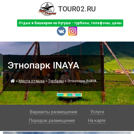
TOUR02.RU
Отдых в Башкирии на Нугуше - турбазы, телефоны, цены
Этнопарк INAYA
»
Места отдыха
»
Турбазы
»
Этнопарк INAYA
Варианты размещения
Услуги
Порядок размещения
На карте