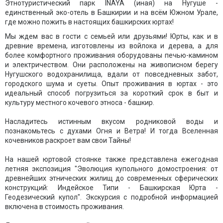
Этнотуристический парк INAYA (иная) на Нугуше -
единственный эко-отель в Башкирии и на всём Южном Урале,
где можно пожить в настоящих башкирских юртах!
Мы ждем вас в гости с семьей или друзьями! Юрты, как и в
древние времена, изготовлены из войлока и дерева, а для
более комфортного проживания оборудованы печью-камином
и электричеством. Они расположены на живописном берегу
Нугушского водохранилища, вдали от повседневных забот,
городского шума и суеты. Опыт проживания в юртах - это
идеальный способ погрузиться за короткий срок в быт и
культуру местного кочевого этноса - башкир.
Насладитесь истинным вкусом родниковой воды и
познакомьтесь с духами Огня и Ветра! И тогда Вселенная
кочевников раскроет вам свои Тайны!
На нашей юртовой стоянке также представлена ежегодная
летняя экспозиция "Эволюция купольного домостроения: от
древнейших этнических жилищ до современных сферических
конструкций: Индейское Типи - Башкирская Юрта -
Геодезический купол". Экскурсия с подробной информацией
включена в стоимость проживания.