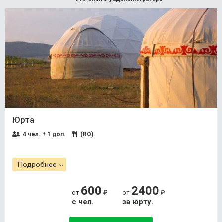
Юрта
4 чел. + 1 доп.
(RO)
Подробнее
600
2400
от
₽
от
₽
с чел.
за юрту.