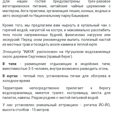
Для наших гостей предусмотрены: трех-разовое
вегетарианское питание, китайские чайные церемонии с
мастером, йога-практики, организация пеших, конных, водных и
авто экскурсий по Национальному парку Башкирия.
Кроме того, мы предлагаем вам нырнуть в купальный чан с
горячей водой, нагретой на костре, и максимально расслабить
тело после напряженных будней, физических нагрузок или
экскурсий. Перед сном рекомендуем выпить полезный настой
из местных трав и посидеть возле камина в теплой юрте.
Этноцентр "INAYA" расположен на Нугушском водоханилище
около деревни Сергеевка (правый берег).
В типи
- размещение отдыхающих в индейских типи,
вместимостью 3-5 человек, внутри возможно разводить огонь.
В юртах
- теплый пол, установлены печки для обогрева в
холодное время.
Территория непосредственно прилегает к берегу
водохоранилища, имеется туалет, костровища, места для
палаток, навесы. Рядом родник с чистой питьевой водой.
У нас установлен уникальный аттракцион - рогатка ЙО-ЙО,
высота столбов - 15 метров.