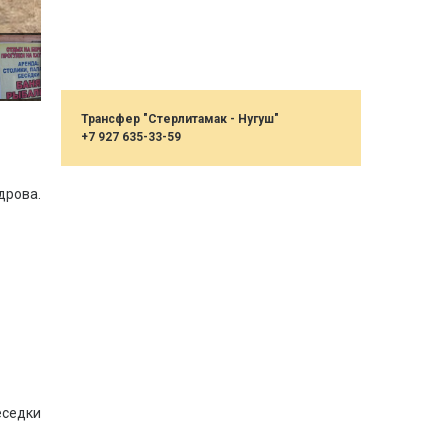
Трансфер "Стерлитамак - Нугуш"
+7 927 635-33-59
дрова.
еседки