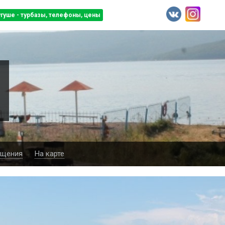
угуше - турбазы, телефоны, цены
ещения
На карте