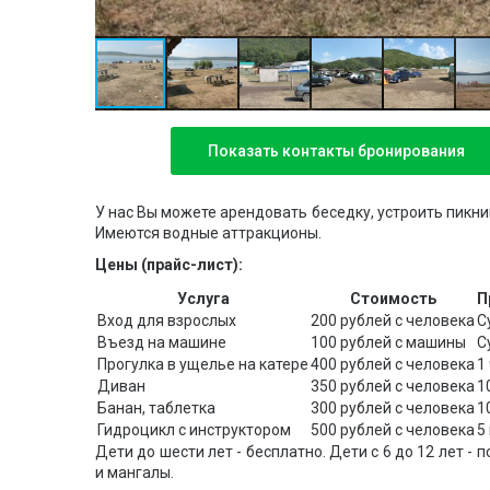
Показать контакты бронирования
У нас Вы можете арендовать беседку, устроить пикник
Имеются водные аттракционы.
Цены (прайс-лист):
Услуга
Стоимость
П
Вход для взрослых
200 рублей с человека
С
Въезд на машине
100 рублей с машины
С
Прогулка в ущелье на катере
400 рублей с человека
1
Диван
350 рублей с человека
1
Банан, таблетка
300 рублей с человека
1
Гидроцикл с инструктором
500 рублей с человека
5
Дети до шести лет - бесплатно. Дети с 6 до 12 лет - 
и мангалы.