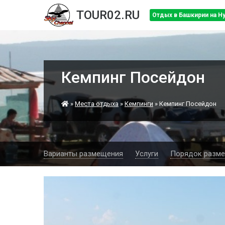
TOUR02.RU
Отдых в Башкирии на Н
Кемпинг Посейдон
»
Места отдыха
»
Кемпинги
»
Кемпинг Посейдон
Варианты размещения
Услуги
Порядок разм